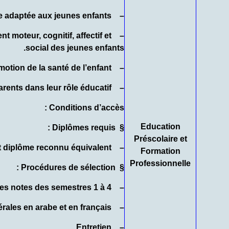
– Elaborer et conduire une action éducative adaptée aux jeunes enfants
t moteur, cognitif, affectif et
social des jeunes enfants.
– Participer à la promotion de la santé de l’enfant
– Accompagner les parents dans leur rôle éducatif
Conditions d’accès :
Education
Diplômes requis :
§
Préscolaire et
– Niveau : DEUG, DEUP ou tout diplôme reconnu équivalent.
Formation
Professionnelle
Procédures de sélection :
§
– Etude du dossier : Moyenne les notes des semestres 1 à 4
– Test écrit : Connaissances générales en arabe et en français
– Entretien.