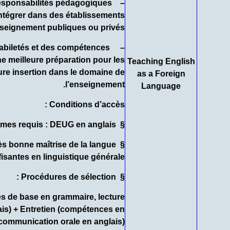
 responsabilités pédagogiques
 intégrer dans des établissements
seignement publiques ou privés.
 habiletés et des compétences
e meilleure préparation pour les
Teaching English
ure insertion dans le domaine de
as a Foreign
l’enseignement.
Language
Conditions d’accès :
ômes requis :
DEUG en anglais
§
ès bonne maîtrise de la langue
§
isantes en linguistique générale.
Procédures de sélection :
§
 de base en grammaire, lecture
ais) +
Entretien
(compétences en
communication orale en anglais)