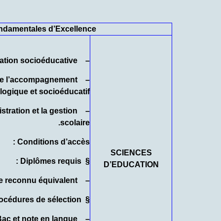
ndamentales d’Excellence
– Maîtrise techniques de l’animation socioéducative ;
s de l’accompagnement
ogique et socioéducatif ;
istration et la gestion
scolaire.
Conditions d’accès :
SCIENCES
Diplômes requis :
§
D’EDUCATION
– Niveau : baccalauréat ou diplôme reconnu équivalent
océdures de sélection :
§
Bac et note en langue