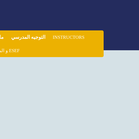
التوجيه المدرسي
ما
INSTRUCTORS
ولوج المدارس العليا للأساتذة ENS و المدارس العليا للتربية والتكوين ESEF