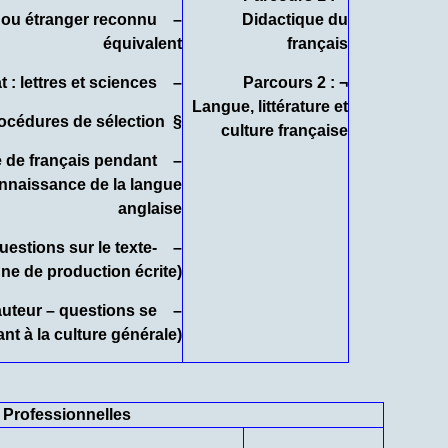
n ou étranger reconnu
Didactique du
équivalent
français
– Type du Baccalauréat : lettres et sciences
¬ Parcours 2 :
Langue, littérature et
océdures
de sélection :
§
culture française
te de français pendant
connaissance de la langue
anglaise
 questions sur le texte-
ne de production écrite)
d’auteur – questions se
nt à la culture générale)
 Professionnelles