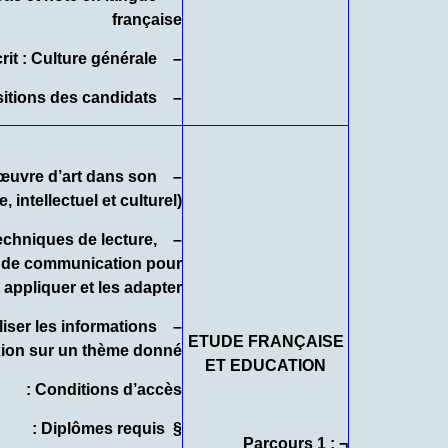
française
– Test écrit : Culture générale
– Entretien : Portant sur les dispositions des candidats
e œuvre d’art dans son
 intellectuel et culturel).
techniques de lecture,
et de communication pour
appliquer et les adapter ;
tiliser les informations
ETUDE FRANÇAISE
ion sur un thème donné.
ET EDUCATION
Conditions d’accès :
Diplômes requis :
§
¬ Parcours 1 :