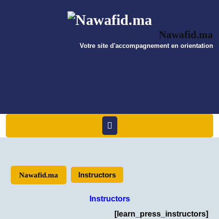
Skip
to
content
Nawafid.ma
Votre site d'accompagnement en orientation
Open
Menu
Instructors
Nawafid.ma
Instructors
[learn_press_instructors]