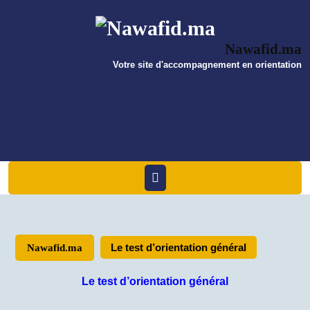
Skip
to
content
Nawafid.ma
Votre site d'accompagnement en orientation
Open
Menu
Le test d’orientation général
Nawafid.ma
Le test d’orientation général