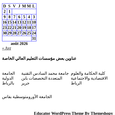
D
S
V
J
M
M
L
2
1
9
8
7
6
5
4
3
16
15
14
13
12
11
10
23
22
21
20
19
18
17
30
29
28
27
26
25
24
31
août 2026
« Avr
عناوين بعض مؤسسات التعليم العالي الخاصة
كلية الحكامة والعلوم
جامعة محمد السادس التقنية
الجامعة
الاقتصادية والاجتماعية
المتعددة التخصصات بابن
الدولية
الرباط
جرير
بالرباط
الجامعة الأورومتوسطية بفاس
Educator WordPress Theme
By Themeshopy