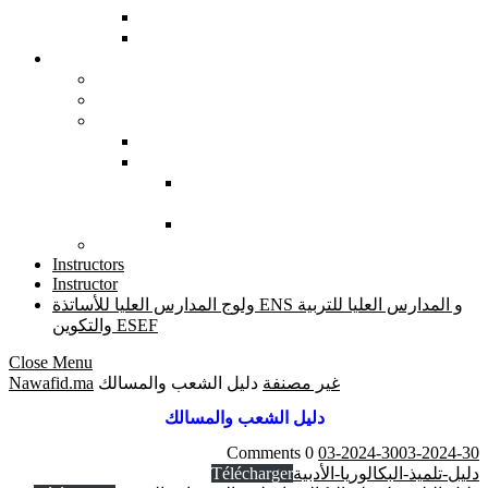
قطاع الصيد البحري والملاحة التجارية
الكليات
التوجيه المدرسي
الثالثة إعدادي
الجذوع المشتركة
البكالوريا
مصادر إعلامية خاصة بالسنة الاولى بكالوريا
الثانية بكالوريا
المؤسسات التي أعلنت افتتاح التسجيل
للموسم الدراسي 2022-2023
أنواع المنح
الأطر المرجعية للامتحانات الاشهادية
Instructors
Instructor
ولوج المدارس العليا للأساتذة ENS و المدارس العليا للتربية
والتكوين ESEF
Close Menu
غير مصنفة
دليل الشعب والمسالك
Nawafid.ma
دليل الشعب والمسالك
0 Comments
03-2024-30
03-2024-30
دليل-تلميذ-البكالوريا-الأدبية
Télécharger