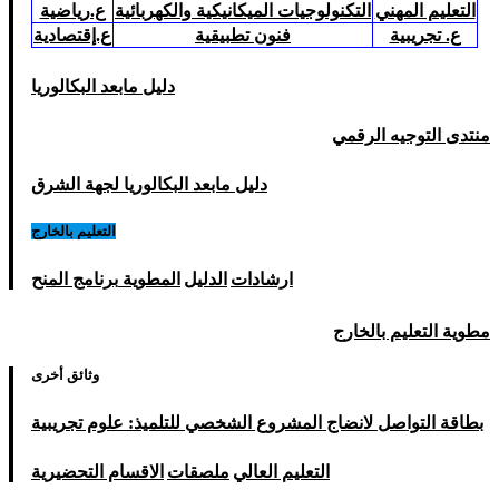
التعليم المهني
ا
لتكنولوجيات الميكانيكية والكهربائية
ع.رياضية
ع. تجريبية
فنون تطبيقية
ع.إقتصادية
دليل مابعد البكالوريا
منتدى التوجيه الرقمي
دليل مابعد البكالوريا لجهة الشرق
التعليم بالخارج
ارشادات
الدليل
المطوية
برنامج المنح
مطوية التعليم بالخارج
وثائق أخرى
بطاقة التواصل لانضاج المشروع الشخصي للتلميذ: علوم تجريبية
التعليم العالي
ملصقات
الاقسام التحضيرية