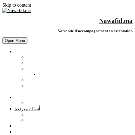
Skip to content
Nawafid.ma
Votre site d'accompagnement en orientation
Open Menu
نماذج-امتحانات
نماذج امتحانات الثانوي الثاهيلي
نماذج امتحانات الجهوي:السنة الاولى باك
دروس وملخاصات السنة الاولى بكالوريا
نماذج لبعض الدروس
ملخصات وامتحانات للجذوع المشتركة
امتحانات جهوية الثالثة اعدادي لجميع المواد مع
التصحيح
Test روائز
رائز المهن
أسئلة مترددة
مواضيع تربوية
أدوات العمل الخاصة بالمواكبة التربوية
للتواصل مع أطر التوجيه
الدراسة بالخارج