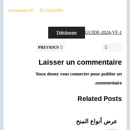
03-
03-2024-06
0 Comments
2024-
06
GUIDE-2024-VF-1
Télécharger
Navigation
Previous
Next
PREVIOUS
NEXT
post:
post:
de
Laisser un commentaire
l’article
Vous devez
vous connecter
pour publier un
commentaire.
Related Posts
عرض أنواع المنح