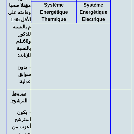
Système
Système
مؤهلا صحيا
Energétique
Energétique
وقامته على
Thermique
Electrique
الأقل 1.65
م بالنسبة
للذكور
و1.60م
بالنسبة
للإناث؛
· بدون
سوابق
عدلية.
شروط
الترشيح
:
· يكون
المترشح
أعزب من
جنسية