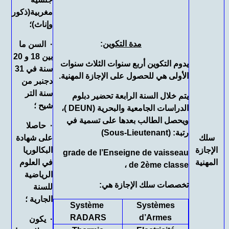
مغربية(ذكور
وإناث)؛
مدة التكوين
:
· السن ما
بين 18 و 20
يدوم التكوين أربع سنوات الثلاث سنوات
سنة في 31
الأولى هي للحصول على الإجازة المهنية.
دجنبر من
سنة التر
يتم خلال السنة الرابعة تحضير دبلوم
شيح ؛
الدراسات الجامعية والبحرية (DEUN )،
ويحصل الطالب بعدها على تسمية في
· حاصلا
رتبة: (Sous-Lieutenant)
سلك
على شهادة
الإجازة
البكالوريا
grade de l’Enseigne de vaisseau
المهنية
في العلوم
de 2ème classe ،
الرياضية
تخصصات سلك الإجازة هي:
للسنة
الجارية ؛
Système
Systèmes
RADARS
d’Armes
· يكون