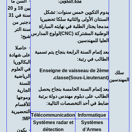
مدة التكوين
:
· السن ما
بين 18 و 20
يدوم التكوين خمس سنوات: تشكل
سنة في 31
السنتان الأولى والثانية سلكا تحضيريا
دجنبر من
مدمجا يجتاز الطلبة في نهايته المباراة
سنة التر
الوطنية المشتركة (CNC)لولوج المدارس
شيح؛
العليا للمهندسين.
· حاصلا
بعد إتمام السنة الرابعة بنجاح يتم تسمية
على شهادة
الطالب في رتبة:
البكالوريا
في العلوم
Enseigne de vaisseau de 2ème
سلك
الرياضية
،
classe(Sous-Lieutenant)
المهندسين
للسنة
بعد إتمام السنة الخامسة بنجاح يحصل
الجارية
الطالب على دبلوم مهندس دولة برتبة
وموجها
ضابط في أحد التخصصات التالية:
للأقسام
التحضيرية
Télécommunication
Informatique
MP؛
Systèmes radar et
Systèmes
détection
d’Armes
· يكون