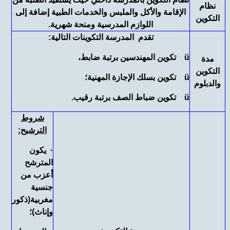
نظام
الإقامة والأكل والملبس والخدمات الطبية إضافة إلى
التكوين
اللوازم المدرسية ومنحة شهرية.
تقدم المدرسة التكوينات التالية:
ü تكوين المهندسين برتبة ضابط،
مدة
التكوين
ü تكوين بسلك الإجازة المهنية؛
والدبلوم
ü تكوين ضباط الصف برتبة رقيب.
شروط
الترشيح
:
· يكون
المترشح
أعزب من
جنسية
مغربية(ذكور
وإناث)؛