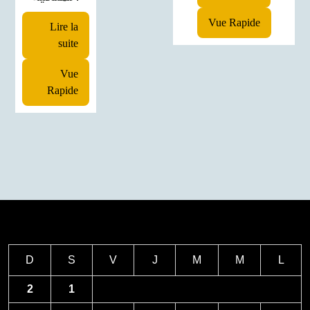
Vue Rapide
Lire la
suite
Vue
Rapide
D
S
V
J
M
M
L
2
1