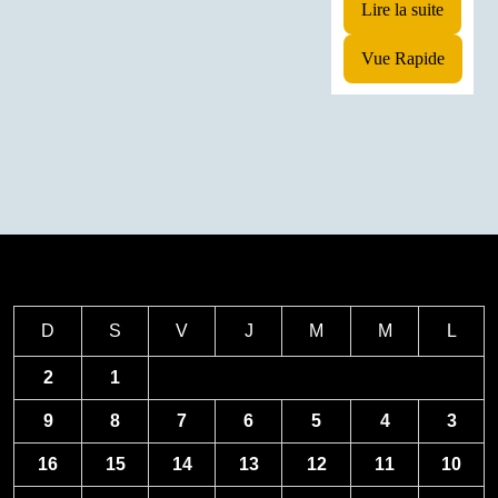
Lire la suite
Vue Rapide
D
S
V
J
M
M
L
2
1
9
8
7
6
5
4
3
16
15
14
13
12
11
10