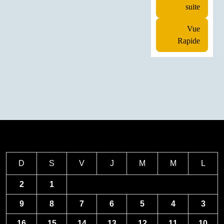
suite
Vue
Rapide
D
S
V
J
M
M
L
2
1
9
8
7
6
5
4
3
16
15
14
13
12
11
10