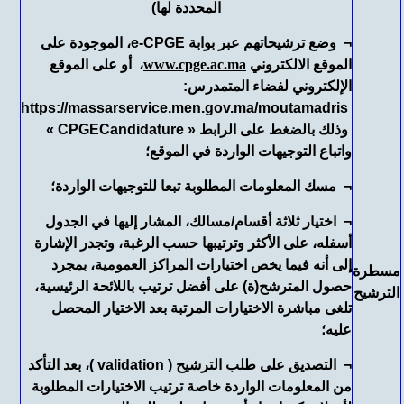
المحددة لها)
¬ وضع ترشيحاتهم عبر بوابة e-CPGE، الموجودة على
الموقع الالكتروني
www.cpge.ac.ma
، أو على الموقع
الإلكتروني لفضاء المتمدرس:
https://massarservice.men.gov.ma/moutamadris
وذلك بالضغط على الرابط « CPGECandidature »
واتباع التوجيهات الواردة في الموقع؛
¬ مسك المعلومات المطلوبة تبعا للتوجيهات الواردة؛
¬ اختيار ثلاثة أقسام/مسالك، المشار إليها في الجدول
أسفله، على الأكثر وترتيبها حسب الرغبة، وتجدر الإشارة
إلى أنه فيما يخص اختيارات المراكز العمومية، بمجرد
مسطرة
حصول المترشح(ة) على أفضل ترتيب باللائحة الرئيسية،
الترشيح
تلغى مباشرة الاختيارات المرتبة بعد الاختيار المحصل
عليه؛
¬ التصديق على طلب الترشيح ( validation )، بعد التأكد
من المعلومات الواردة خاصة ترتيب الاختيارات المطلوبة