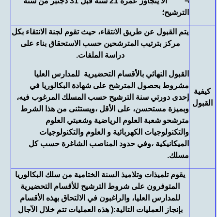
¬ ألا يتجاوز عمره 21 سنة قبل 31 دجنبر من سنة
الترشيح؛
يتم القبول عن طريق الانتقاء، حيث تقوم لجنة الانتقاء بكل
مركز بترتيب المترشحين حسب الاستحقاق بناء على
دراسة الملفات.
القبول النهائي بالأقسام التحضيرية للمدارس العليا
مشروط بحصول المترشح على شهادة البكالوريا في
كيفية
إحدى دورتي سنة الترشيح حسب المسلك المرغوب فيه،
القبول
وبميزة مستحسن، على الأقل ،ويستثنى من هذا الشرط
مترشحو شعبة العلوم الرياضية وشعبتي العلوم
والتكنولوجيات الكهربائية و العلوم والتكنولوجيات
الميكانيكية ،وفي حدود المناصب الشاغرة حسب كل
مسلك.
يقوم تلميذات وتلاميذ السنة الختامية من سلك البكالوريا
المتوفرون على شروط الترشيح للأقسام التحضيرية
للمدارس العليا، والراغبون في الالتحاق بهذه الأقسام
بإنجاز العمليات التالية
:
( هذه العمليات تتم خلال الآجال